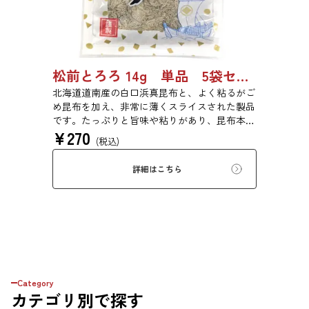
松前とろろ 14g 単品 5袋セット 20袋セット 3443
北海道道南産の白口浜真昆布と、よく粘るがご
め昆布を加え、非常に薄くスライスされた製品
です。たっぷりと旨味や粘りがあり、昆布本来
¥
270
の風味を存分にご賞味いただけます。現代の食
(税込)
生活にぜひ一日一度、お好みの量をお召し上が
りください。
詳細はこちら
Category
カテゴリ
別で探す