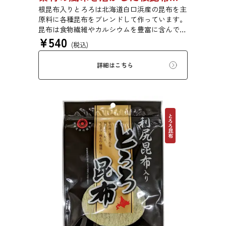
根昆布入りとろろは北海道白口浜産の昆布を主
原料に各種昆布をブレンドして作っています。
昆布は食物繊維やカルシウムを豊富に含んでい
¥
540
ます。薄くふんわりと削っており、ご飯やお吸
(税込)
い物、うどんに入れて美味しく召し上がれま
す。お口の中でとろーり、つるっと広がる根昆
詳細はこちら
布入りとろろを是非ご賞味ください。
とろろ昆布