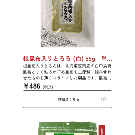
根昆布入りとろろ (白) 55g 単品 5袋 20袋 3429
根昆布入りとろろは、北海道道南産の白口浜真
昆布とよく粘るがごめ昆布を主原料に組み合わ
せたものを薄くスライスした製品です。昆布本
¥
486
来の風味を存分にご賞味ください。
(税込)
詳細はこちら