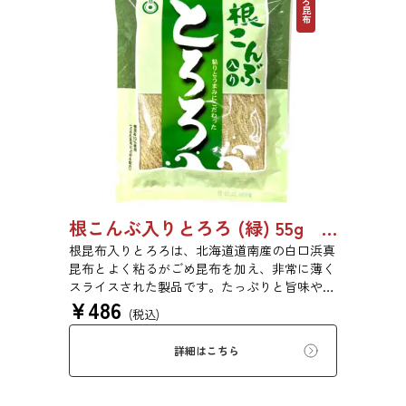
とろろ昆布
根こんぶ入りとろろ (緑) 55g 単品 5袋セット 20袋セット 3054
根昆布入りとろろは、北海道道南産の白口浜真
昆布とよく粘るがごめ昆布を加え、非常に薄く
スライスされた製品です。たっぷりと旨味や粘
¥
486
りがあり、昆布本来の風味を存分にご賞味いた
(税込)
だけます。現代の食生活にぜひ一日一度、お好
みの量をお召し上がりください。
詳細はこちら