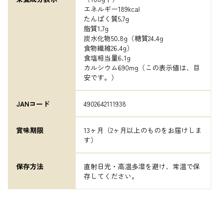
エネルギー189kcal

たんぱく質5.7g

脂質1.7g

炭水化物50.8g（糖質24.4g

食物繊維26.4g）

食塩相当量6.1g

カルシウム690mg（この表示値は、目
安です。）
JANコード
4902642111938
賞味期限
13ヶ月（2ヶ月以上のものをお届けしま
す）
保存方法
直射日光・高温多湿を避け、常温で保
存してください。