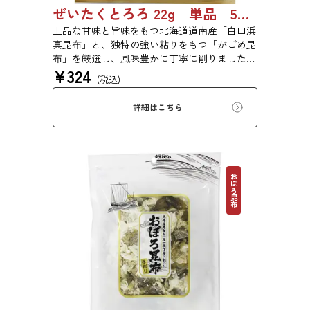
ぜいたくとろろ 22g 単品 5袋セット 20袋セット 1743
上品な甘味と旨味をもつ北海道道南産「白口浜
真昆布」と、独特の強い粘りをもつ「がごめ昆
布」を厳選し、風味豊かに丁寧に削りました。
¥
324
ぜいたくな味を、思う存分にご堪能ください。
(税込)
詳細はこちら
おぼろ昆布