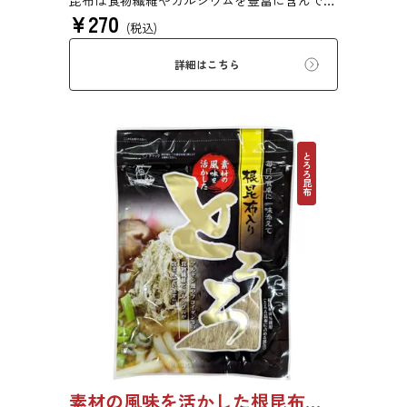
昆布は食物繊維やカルシウムを豊富に含んでい
¥
270
ます。薄くふんわりと削っており、ご飯やお吸
(税込)
い物、うどんに入れて美味しく召し上がれま
す。お口の中でとろーり、つるっと広がる根昆
詳細はこちら
布入りとろろを是非ご賞味ください。
とろろ昆布
素材の風味を活かした根昆布入りとろろ 65g 単品 5袋セット 20袋セット 1736