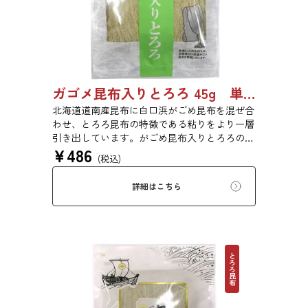
ガゴメ昆布入りとろろ 45g 単品 5袋セット 20袋セット 1774
北海道道南産昆布に白口浜がごめ昆布を混ぜ合
わせ、とろろ昆布の特徴である粘りをより一層
引き出しています。がごめ昆布入りとろろの粘
¥
486
りと旨味をぜひご賞味ください。
(税込)
詳細はこちら
とろろ昆布