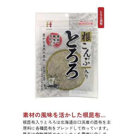
とろろ昆布
素材の風味を活かした根昆布入りとろろ 23g 単品 5袋セット 20袋セット 3481
根昆布入りとろろは北海道白口浜産の昆布を主
原料に各種昆布をブレンドして作っています。