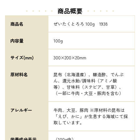
・・・・・
商品概要
・・・・・
商品名
ぜいたくとろろ 100g　1938
内容量
100g
サイズ(mm)
300×200×20mm
原材料名
昆布（北海道産）、醸造酢、でんぷ
ん、還元水飴/調味料（アミノ酸
等）、甘味料（ステビア、甘草）、
（一部に牛肉・大豆・豚肉を含む）
アレルギー
牛肉、大豆、豚肉 ※原材料の昆布は
「えび、かに」が生息する海域にて採
取しています。
栄養成分表示
（100g中）	
