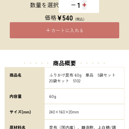
1
数量を選択
¥
540
価格
(税込)
カートに入れる
・・・・・
商品概要
・・・・・
商品名
ふりかけ昆布 60g　単品　5袋セット　
20袋セット　5102
内容量
60g
サイズ(mm)
240×160×20mm
原材料名
昆布（国内産）、醸造酢、上白糖/調