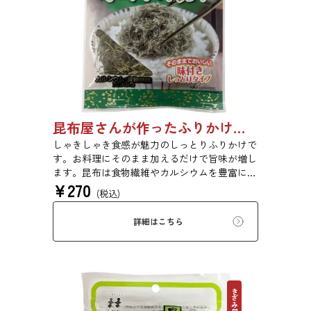
昆布屋さんが作ったふりかけ昆布 30g 単品 5袋セット 20袋セット 5072
しゃきしゃき食感が魅力のしっとりふりかけで
す。お料理にそのまま加えるだけで旨味が増し
ます。昆布は食物繊維やカルシウムを豊富に含
¥
270
んでいるため、バランスのとれた食生活のため
(税込)
にお使いいただけます。
詳細はこちら
きざみ昆布