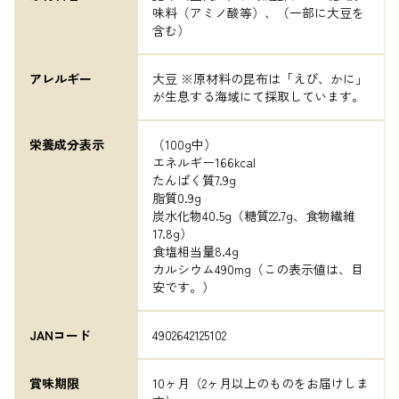
味料（アミノ酸等）、（一部に大豆を
含む）
アレルギー
大豆 ※原材料の昆布は「えび、かに」
が生息する海域にて採取しています。
栄養成分表示
（100g中）

エネルギー166kcal

たんぱく質7.9g

脂質0.9g

炭水化物40.5g（糖質22.7g、食物繊維
17.8g）

食塩相当量8.4g

カルシウム490mg（この表示値は、目
安です。）
JANコード
4902642125102
賞味期限
10ヶ月（2ヶ月以上のものをお届けしま