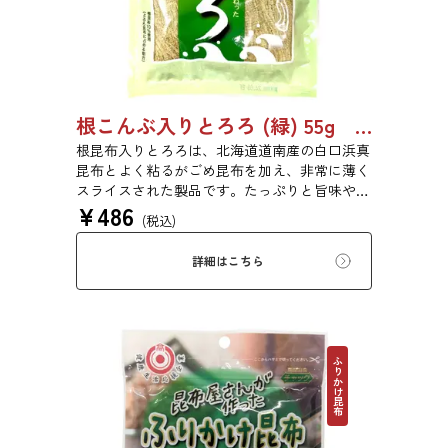
根こんぶ入りとろろ (緑) 55g 単品 5袋セット 20袋セット 3054
根昆布入りとろろは、北海道道南産の白口浜真
昆布とよく粘るがごめ昆布を加え、非常に薄く
スライスされた製品です。たっぷりと旨味や粘
¥
486
りがあり、昆布本来の風味を存分にご賞味いた
(税込)
だけます。現代の食生活にぜひ一日一度、お好
みの量をお召し上がりください。
詳細はこちら
ふりかけ昆布