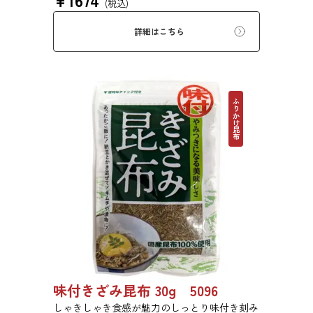
(税込)
ん。（北海道産昆布100％を粉末状にしており
ます）
詳細はこちら
ふりかけ昆布
味付きざみ昆布 30g 5096
しゃきしゃき食感が魅力のしっとり味付き刻み