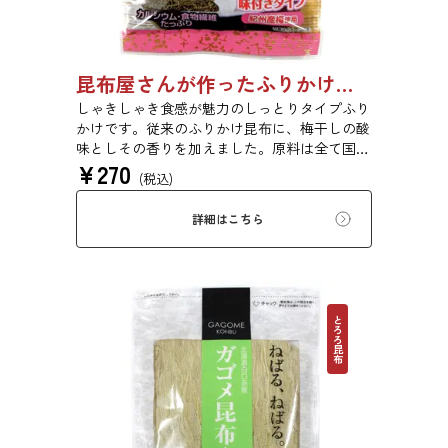
昆布屋さんが作ったふりかけ昆布梅しそ 25g 単品 5袋セット 20袋セット 6834
しゃきしゃき食感が魅力のしっとりタイプふり
かけです。従来のふりかけ昆布に、梅干しの酸
味としその香りを加えました。原料は全て国内
¥
270
産を使用し、梅は和歌山県紀州産を使用してい
(税込)
ます。梅干しらしい味と風味にこだわりまし
た。
詳細はこちら
とろろ昆布