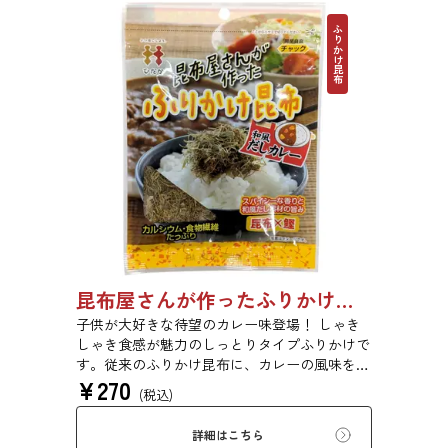
ふりかけ昆布
昆布屋さんが作ったふりかけ昆布和風だしカレー 30g 単品 5袋セット 20袋セット 6988
子供が大好きな待望のカレー味登場！ しゃき
しゃき食感が魅力のしっとりタイプふりかけで
す。従来のふりかけ昆布に、カレーの風味を加
¥
270
えました。さらに、鰹といった他の和風だし原
(税込)
料も加え、だしカレー風に仕上げました。昆布
の旨味とカレーの風味が相性抜群です。
詳細はこちら