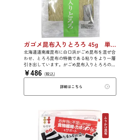
ガゴメ昆布入りとろろ 45g 単品 5袋セット 20袋セット 1774
北海道道南産昆布に白口浜がごめ昆布を混ぜ合
わせ、とろろ昆布の特徴である粘りをより一層
引き出しています。がごめ昆布入りとろろの粘
¥
486
りと旨味をぜひご賞味ください。
(税込)
詳細はこちら
ふりかけ昆布