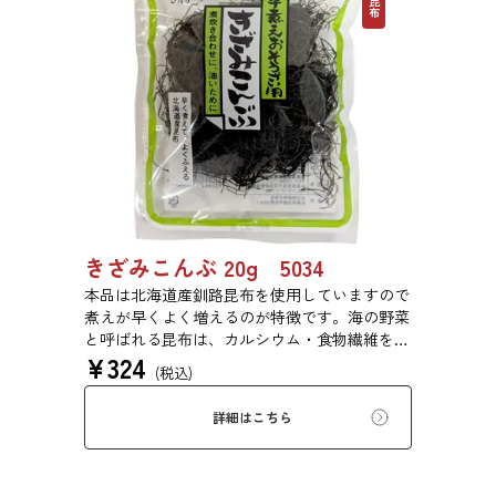
きざみこんぶ 20g 5034
本品は北海道産釧路昆布を使用していますので
煮えが早くよく増えるのが特徴です。海の野菜
と呼ばれる昆布は、カルシウム・食物繊維を豊
¥
324
富に含みます。ジャガイモやカボチャと煮付け
(税込)
たり、ひじきのように野菜等と一緒に油で炒め
たりと様々な用途でご利用いただけます。
詳細はこちら