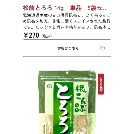
松前とろろ 14g 単品 5袋セット 20袋セット 3443
北海道道南産の白口浜真昆布と、よく粘るがご
め昆布を加え、非常に薄くスライスされた製品
です。たっぷりと旨味や粘りがあり、昆布本来
¥
270
の風味を存分にご賞味いただけます。現代の食
(税込)
生活にぜひ一日一度、お好みの量をお召し上が
りください。
詳細はこちら
とろろ昆布