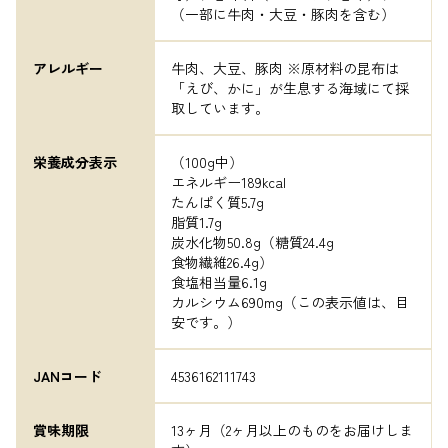
（一部に牛肉・大豆・豚肉を含む）
アレルギー
牛肉、大豆、豚肉 ※原材料の昆布は
「えび、かに」が生息する海域にて採
取しています。
栄養成分表示
（100g中）	

エネルギー189kcal

たんぱく質5.7g

脂質1.7g

炭水化物50.8g（糖質24.4g

食物繊維26.4g）

食塩相当量6.1g

カルシウム690mg（この表示値は、目
安です。）
JANコード
4536162111743
賞味期限
13ヶ月（2ヶ月以上のものをお届けしま