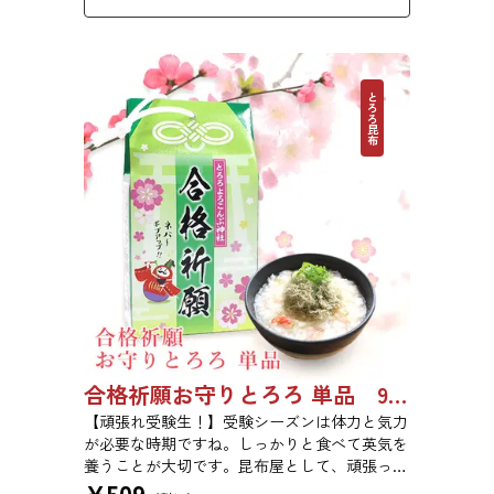
とろろ昆布
合格祈願お守りとろろ 単品 9639
【頑張れ受験生！】受験シーズンは体力と気力
が必要な時期ですね。しっかりと食べて英気を
養うことが大切です。昆布屋として、頑張って
¥
509
いる受験生を「食」の面から応援できないか？