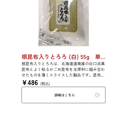
根昆布入りとろろ (白) 55g 単品 5袋 20袋 3429
根昆布入りとろろは、北海道道南産の白口浜真
昆布とよく粘るがごめ昆布を主原料に組み合わ
せたものを薄くスライスした製品です。昆布本
¥
486
来の風味を存分にご賞味ください。
(税込)
詳細はこちら