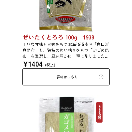
ぜいたくとろろ 100g 1938
上品な甘味と旨味をもつ北海道道南産「白口浜
真昆布」と、独特の強い粘りをもつ「がごめ昆
布」を厳選し、風味豊かに丁寧に削りました。
¥
1404
ぜいたくな味を、思う存分にご堪能ください。
(税込)
詳細はこちら
とろろ昆布