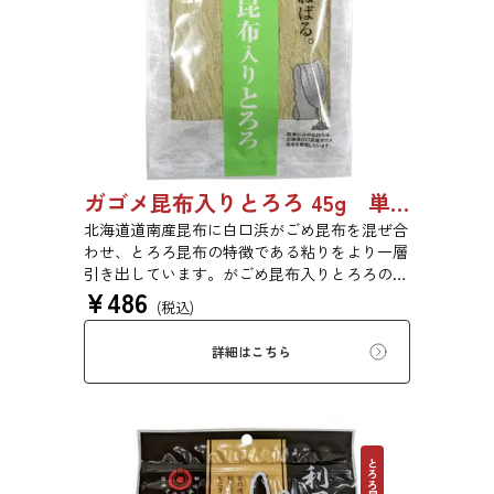
ガゴメ昆布入りとろろ 45g 単品 5袋セット 20袋セット 1774
北海道道南産昆布に白口浜がごめ昆布を混ぜ合
わせ、とろろ昆布の特徴である粘りをより一層
引き出しています。がごめ昆布入りとろろの粘
¥
486
りと旨味をぜひご賞味ください。
(税込)
詳細はこちら
とろろ昆布