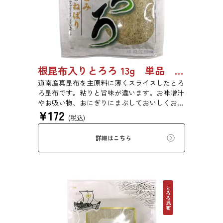
根昆布入りとろろ 13g 単品 5袋セット 25袋セット 1983
道南産真昆布を主原料に薄くスライスしたとろ
ろ昆布です。粘りと旨味が違います。お味噌汁
やお吸い物、おにぎりにまぶしておいしくお召
¥
172
し上がりいただけます。
(税込)
詳細はこちら
とろろ昆布