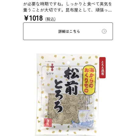
が必要な時期ですね。しっかりと食べて英気を
養うことが大切です。昆布屋として、頑張って
¥
1018
いる受験生を「食」の面から応援できないか？
(税込)
そんな想いから、この「合格祈願お守りとろ
ろ」は誕生しました。【とろろ昆布の粘りで
詳細はこちら
「粘り勝ち」！】受験生の方への贈り物にもぴ
ったりの桜咲くめでたいパッケージ仕様となり
ます。見て楽しい、食べておいしい。贈ってめ
でたい。合格祈願昆布を是非どうぞ。
とろろ昆布