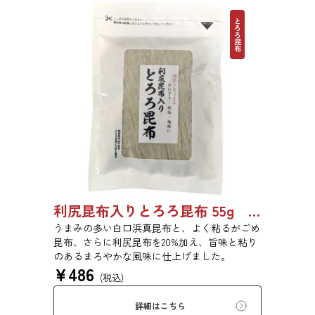
とろろ昆布
利尻昆布入りとろろ昆布 55g 単品 5袋セット 20袋セット 1842
うまみの多い白口浜真昆布と、よく粘るがごめ
昆布、さらに利尻昆布を20%加え、旨味と粘り
のあるまろやかな風味に仕上げました。
¥
486
(税込)
詳細はこちら