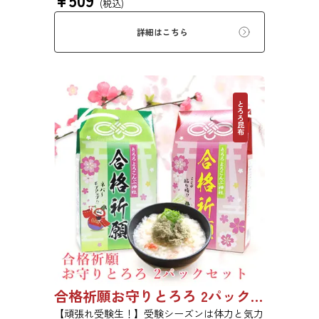
(税込)
そんな想いから、この「合格祈願お守りとろ
ろ」は誕生しました。 【とろろ昆布の粘りで
詳細はこちら
「粘り勝ち」！】受験生の方への贈り物にもぴ
ったりの桜咲くめでたいパッケージ仕様となり
ます。見て楽しい、食べておいしい。贈ってめ
でたい。合格祈願昆布を是非どうぞ。
とろろ昆布
合格祈願お守りとろろ 2パックセット 9639
【頑張れ受験生！】受験シーズンは体力と気力