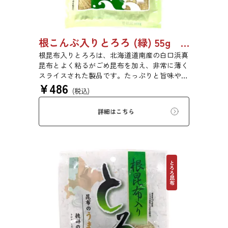
根こんぶ入りとろろ (緑) 55g 単品 5袋セット 20袋セット 3054
根昆布入りとろろは、北海道道南産の白口浜真
昆布とよく粘るがごめ昆布を加え、非常に薄く
スライスされた製品です。たっぷりと旨味や粘
¥
486
りがあり、昆布本来の風味を存分にご賞味いた
(税込)
だけます。現代の食生活にぜひ一日一度、お好
みの量をお召し上がりください。
詳細はこちら
とろろ昆布