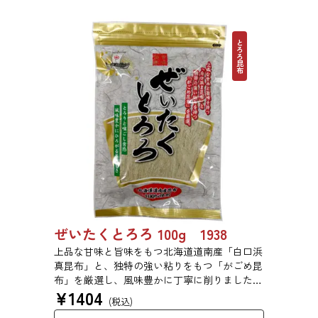
す。贈答用をご希望の方は、あらかじめご留意
ください。 【初回購入20％OFFクーポンコー
ド：08WJ6F0SSYPZ】
とろろ昆布
ぜいたくとろろ 100g 1938
上品な甘味と旨味をもつ北海道道南産「白口浜
真昆布」と、独特の強い粘りをもつ「がごめ昆
布」を厳選し、風味豊かに丁寧に削りました。
¥
1404
ぜいたくな味を、思う存分にご堪能ください。
(税込)