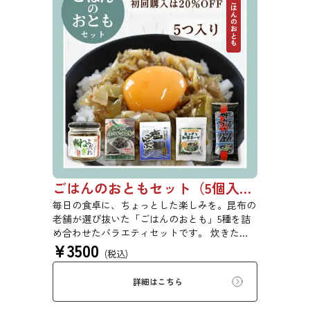
ごはんのおとも
ごはんのおともセット（5個入り）【初回購入は20％OFF】
毎日の食卓に、ちょっとした楽しみを。昆布の
老舗が選び抜いた「ごはんのおとも」5種を詰
め合わせたバラエティセットです。 炊きたて
¥
3500
ごはんにのせるだけ、お弁当に添えるだけで、
(税込)
手軽に美味しさが広がります。ご自宅用にはも
ちろん、ちょっとした贈り物にもおすすめで
詳細はこちら
す。 ※本商品はギフト仕様の化粧箱ではな
く、簡易ダンボール梱包でのお届けとなりま