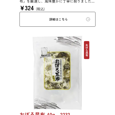
布」を厳選し、風味豊かに丁寧に削りました。
¥
324
ぜいたくな味を、思う存分にご堪能ください。
(税込)
詳細はこちら
おぼろ昆布
おぼろ昆布 40g 2232