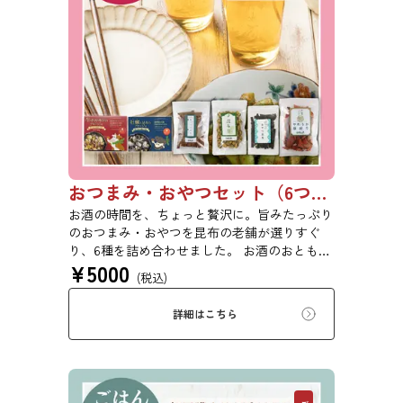
おつまみ・おやつセット（6つ入り）【初回購入は20％OFF】
お酒の時間を、ちょっと贅沢に。旨みたっぷり
のおつまみ・おやつを昆布の老舗が選りすぐ
り、6種を詰め合わせました。 お酒のおともに
¥
5000
はもちろん、日常のおやつや気軽な手土産にも
(税込)
ぴったりのセットです。 ※本商品はギフト仕
様の化粧箱ではなく、簡易ダンボール梱包での
詳細はこちら
お届けとなります。贈答用をご希望の方は、あ
らかじめご留意ください。【初回購入20％OFF
クーポンコード：182P0ZWMR6P4】