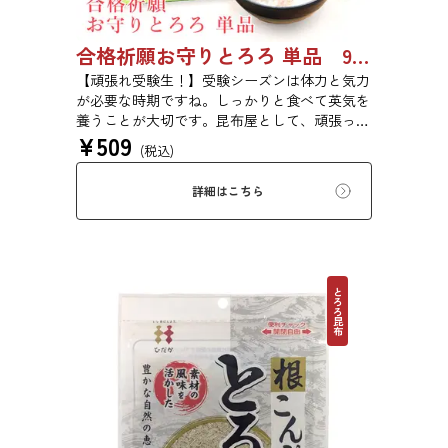
合格祈願お守りとろろ 単品 9639
【頑張れ受験生！】受験シーズンは体力と気力
が必要な時期ですね。しっかりと食べて英気を
養うことが大切です。昆布屋として、頑張って
¥
509
いる受験生を「食」の面から応援できないか？
(税込)
そんな想いから、この「合格祈願お守りとろ
ろ」は誕生しました。 【とろろ昆布の粘りで
詳細はこちら
「粘り勝ち」！】受験生の方への贈り物にもぴ
ったりの桜咲くめでたいパッケージ仕様となり
ます。見て楽しい、食べておいしい。贈ってめ
でたい。合格祈願昆布を是非どうぞ。
とろろ昆布