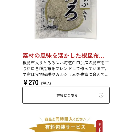
素材の風味を活かした根昆布入りとろろ 23g 単品 5袋セット 20袋セット 3481
根昆布入りとろろは北海道白口浜産の昆布を主
原料に各種昆布をブレンドして作っています。
昆布は食物繊維やカルシウムを豊富に含んでい
¥
270
ます。薄くふんわりと削っており、ご飯やお吸
(税込)
い物、うどんに入れて美味しく召し上がれま
す。お口の中でとろーり、つるっと広がる根昆
詳細はこちら
布入りとろろを是非ご賞味ください。
ギフト