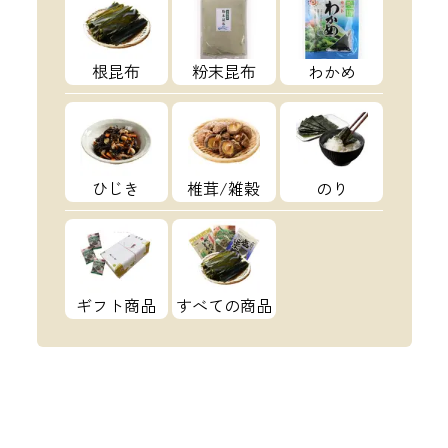
根昆布
粉末昆布
わかめ
ひじき
椎茸/雑穀
のり
ギフト商品
すべての商品