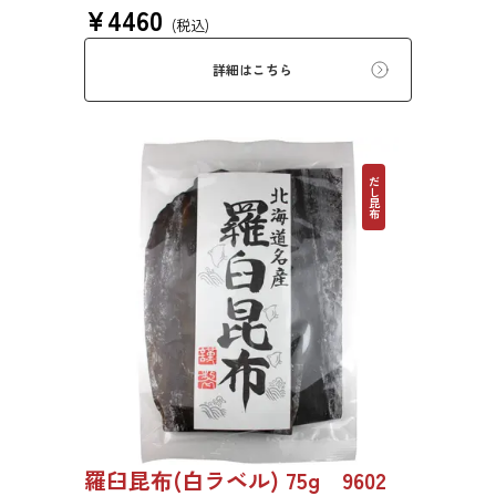
¥
4460
す。
(税込)
詳細はこちら
だし昆布
羅臼昆布(白ラベル) 75g 9602