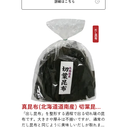
詳細はこちら
だし昆布
真昆布(北海道道南産) 切葉昆布 1kg 【●受注生産品】03070048
「出し昆布」を整形する過程で出る切れ端の昆
布です。大きさや厚みは不揃いですが、通常の
だし昆布と同じように美味しいだしが取れま