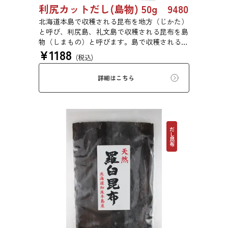
利尻カットだし(島物) 50g 9480
北海道本島で収穫される昆布を地方（じかた）
と呼び、利尻島、礼文島で収穫される昆布を島
物（しまもの）と呼びます。島で収穫される昆
¥
1188
布は収穫量が少なく大変貴重なもので、その多
(税込)
くは御本山のお台所や京都の有名料亭で使われ
ます。
詳細はこちら
だし昆布