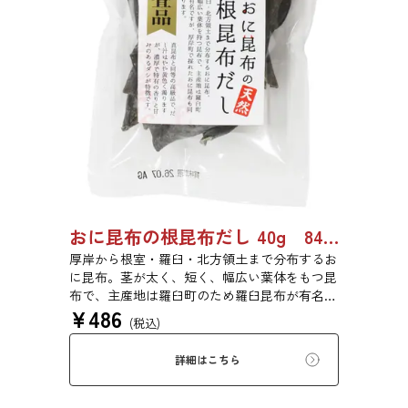
おに昆布の根昆布だし 40g 8487
厚岸から根室・羅臼・北方領土まで分布するお
に昆布。茎が太く、短く、幅広い葉体をもつ昆
布で、主産地は羅臼町のため羅臼昆布が有名で
¥
486
すが、厚岸町で採れたおに昆布も同じ種類の昆
(税込)
布です。真昆布と同等の高級品で、だし汁はや
や黄色く濁りますが、濃厚で特有の香りと甘味
詳細はこちら
のあるだしが特徴です。