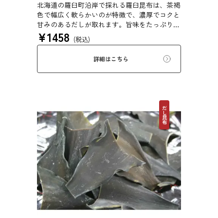
北海道の羅臼町沿岸で採れる羅臼昆布は、茶褐
色で幅広く軟らかいのが特徴で、濃厚でコクと
甘みのあるだしが取れます。旨味をたっぷり含
¥
1458
みもっちりした食感があるため、あらゆる用途
(税込)
で評価の高い高級昆布です。
詳細はこちら
だし昆布