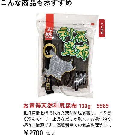
こんな商品もおすすめ
だし昆布
お買得天然利尻昆布 130g 9989
北海道最北端で採れた天然利尻昆布は、香り高
く澄んでいて、上品なだしが取れ、お吸い物や
鍋物に最適です。高級料亭での会席料理等にも
¥
2700
使われている高級昆布です。
(税込)