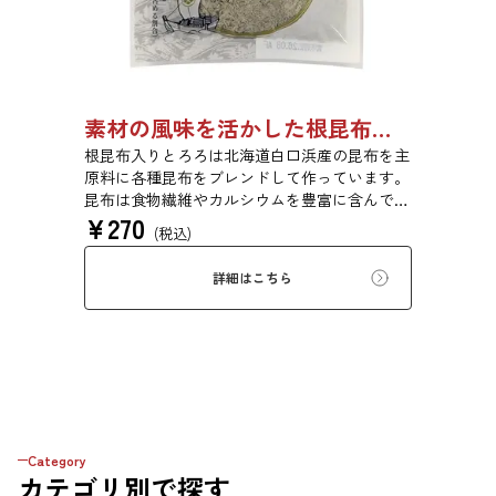
素材の風味を活かした根昆布入りとろろ 23g 単品 5袋セット 20袋セット 3481
根昆布入りとろろは北海道白口浜産の昆布を主
原料に各種昆布をブレンドして作っています。
昆布は食物繊維やカルシウムを豊富に含んでい
¥
270
ます。薄くふんわりと削っており、ご飯やお吸
(税込)
い物、うどんに入れて美味しく召し上がれま
す。お口の中でとろーり、つるっと広がる根昆
詳細はこちら
布入りとろろを是非ご賞味ください。
Category
カテゴリ
別で探す