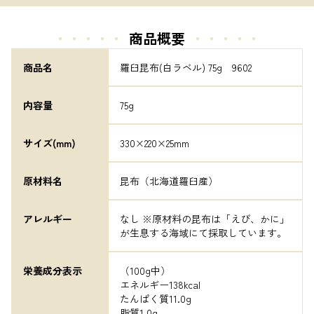
・・・・・
商品概要
・・・・・
商品名
羅臼昆布(白ラベル) 75g　9602
内容量
75g
サイズ(mm)
330×220×25mm
原材料名
昆布（北海道羅臼産）
アレルギー
なし ※原材料の昆布は「えび、かに」
が生息する海域にて採取しています。
栄養成分表示
（100g中）

エネルギー138kcal

たんぱく質11.0g

脂質1.0g
