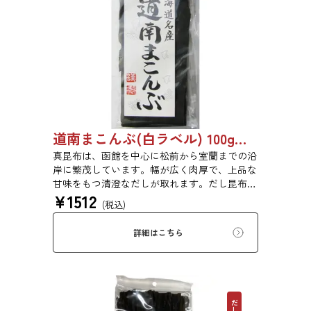
道南まこんぶ(白ラベル) 100g 6816
真昆布は、函館を中心に松前から室蘭までの沿
岸に繁茂しています。幅が広く肉厚で、上品な
甘味をもつ清澄なだしが取れます。だし昆布、
¥
1512
塩昆布、おぼろ昆布、とろろ昆布、佃煮、バッ
(税込)
テラなどに用いられます。
詳細はこちら