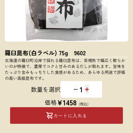
羅臼昆布(白ラベル) 75g 9602
北海道の羅臼町沿岸で採れる羅臼昆布は、茶褐色で幅広く軟らか
いのが特徴で、濃厚でコクと甘みのあるだしが取れます。旨味を
たっぷり含みもっちりした食感があるため、あらゆる用途で評価
の高い高級昆布です。
1
数量を選択
¥
1458
価格
(税込)
カートに入れる