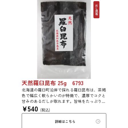
だし昆布
天然羅臼昆布 25g 6793
北海道の羅臼町沿岸で採れる羅臼昆布は、茶褐
色で幅広く軟らかいのが特徴で、濃厚でコクと
甘みのあるだしが取れます。旨味をたっぷり含
¥
540
みもっちりした食感があるため、あらゆる用途
(税込)
で評価の高い高級昆布です。
詳細はこちら