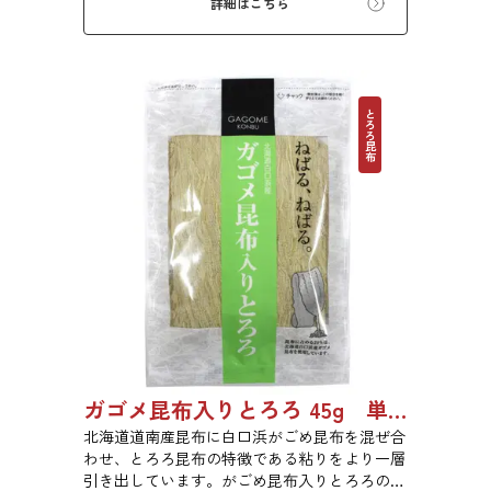
詳細はこちら
とろろ昆布
ガゴメ昆布入りとろろ 45g 単品 5袋セット 20袋セット 1774
北海道道南産昆布に白口浜がごめ昆布を混ぜ合
わせ、とろろ昆布の特徴である粘りをより一層
引き出しています。がごめ昆布入りとろろの粘