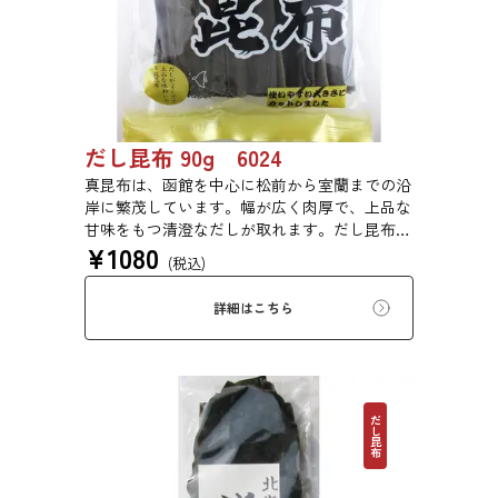
だし昆布 90g 6024
真昆布は、函館を中心に松前から室蘭までの沿
岸に繁茂しています。幅が広く肉厚で、上品な
甘味をもつ清澄なだしが取れます。だし昆布、
¥
1080
塩昆布、おぼろ昆布、とろろ昆布、佃煮、バッ
(税込)
テラなどに用いられます。
詳細はこちら
だし昆布