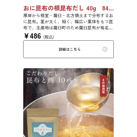
おに昆布の根昆布だし 40g 8487
厚岸から根室・羅臼・北方領土まで分布するお
に昆布。茎が太く、短く、幅広い葉体をもつ昆
布で、主産地は羅臼町のため羅臼昆布が有名で
¥
486
すが、厚岸町で採れたおに昆布も同じ種類の昆
(税込)
布です。真昆布と同等の高級品で、だし汁はや
や黄色く濁りますが、濃厚で特有の香りと甘味
詳細はこちら
のあるだしが特徴です。
その他昆布