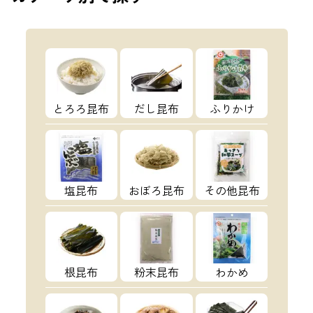
とろろ昆布
だし昆布
ふりかけ
塩昆布
おぼろ昆布
その他昆布
根昆布
粉末昆布
わかめ