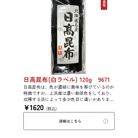
だし昆布
日高昆布(白ラベル) 120g 9671
日高昆布は、色が濃緑に黒味を帯びているのが
特徴ですが、上浜産は濃い飴茶色をしており、
収穫する浜によって多少色目に違いがありま
¥
1620
す。だし昆布として多く用いられ、だし後の昆
(税込)
布は佃煮や煮物などに使われます。また、煮上
がりが早いため、昆布巻や豆昆布などの総菜、
詳細はこちら
佃煮などに最適です。