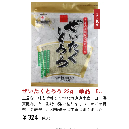
とろろ昆布
ぜいたくとろろ 22g 単品 5袋セット 20袋セット 1743
上品な甘味と旨味をもつ北海道道南産「白口浜
真昆布」と、独特の強い粘りをもつ「がごめ昆
布」を厳選し、風味豊かに丁寧に削りました。
¥
324
ぜいたくな味を、思う存分にご堪能ください。
(税込)