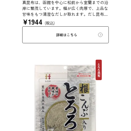
真昆布は、函館を中心に松前から室蘭までの沿
岸に繁茂しています。幅が広く肉厚で、上品な
甘味をもつ清澄なだしが取れます。だし昆布、
¥
1944
塩昆布、おぼろ昆布、とろろ昆布、佃煮、バッ
(税込)
テラなどに用いられます。
詳細はこちら
とろろ昆布