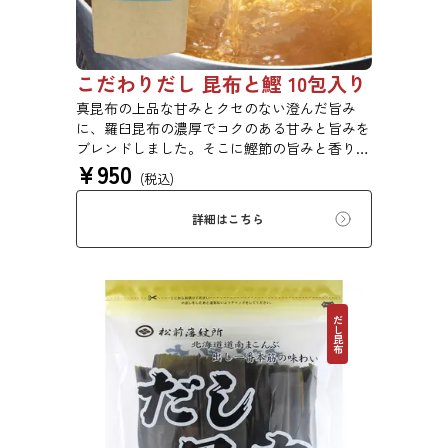
こだわりだし 昆布と鰹 10包入り
真昆布の上品な甘みとクセのない澄んだ旨み
に、羅臼昆布の濃厚でコクのある甘みと旨みを
ブレンドしました。そこに鰹節の旨みと香りを
¥
950
合わせ、さらに深い味わいのおだしに仕上げま
(税込)
した。素材そのままの味と香りをお楽しみくだ
さい。鍋物、煮物、汁物、炊き込みご飯などに
詳細はこちら
おすすめです。
だし昆布