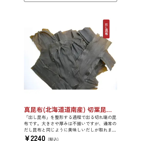
だし昆布
真昆布(北海道道南産) 切葉昆布 500g 【●受注生産品】03110011
「出し昆布」を整形する過程で出る切れ端の昆
布です。大きさや厚みは不揃いですが、通常の
だし昆布と同じように美味しいだしが取れま
¥
2240
す。
(税込)