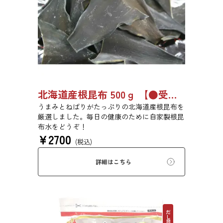
北海道産根昆布 500ｇ 【●受注生産品】8494
うまみとねばりがたっぷりの北海道産根昆布を
厳選しました。毎日の健康のために自家製根昆
布水をどうぞ！
¥
2700
(税込)
詳細はこちら
だし昆布