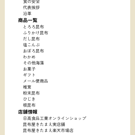
食の安全
代表挨拶
沿革
商品一覧
とろろ昆布
ふりかけ昆布
だし昆布
塩こんぶ
おぼろ昆布
わかめ
その他海藻
お菓子
ギフト
メール便商品
椎茸
粉末昆布
ひじき
根昆布
店舗情報
日高食品工業オンラインショップ
昆布屋きたまえ実店舗
昆布屋きたまえ楽天市場店