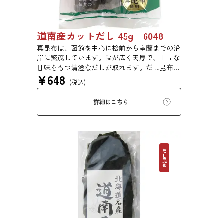
道南産カットだし 45g 6048
真昆布は、函館を中心に松前から室蘭までの沿
岸に繁茂しています。幅が広く肉厚で、上品な
甘味をもつ清澄なだしが取れます。だし昆布、
¥
648
塩昆布、おぼろ昆布、とろろ昆布、佃煮、バッ
(税込)
テラなどに用いられます。
詳細はこちら
だし昆布