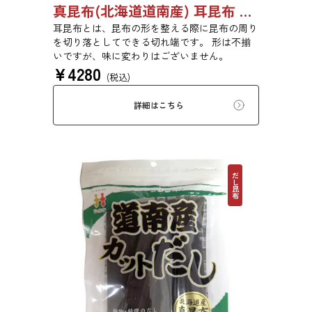
真昆布(北海道道南産) 耳昆布 漬物用 1kg 【●受注生産品】03070028
耳昆布とは、昆布の形を整える際に昆布の周り
を切り落としてできる切れ端です。 形は不揃
いですが、味に変わりはございません。
¥
4280
(税込)
詳細はこちら
だし昆布