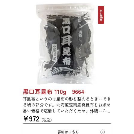
だし昆布
黒口耳昆布 110g 9664
耳昆布というのは昆布の形を整えるときにでき
る端の部分です。北海道道南産真昆布をお求め
易い価格で堪能していただくため、外観にこだ
¥
972
わらず、旨味を求めて商品化しました。形は不
(税込)
揃いですが、味に変わりはございません。だし
は澄み、鍋物だしや、お漬物、白菜漬けにも最
詳細はこちら