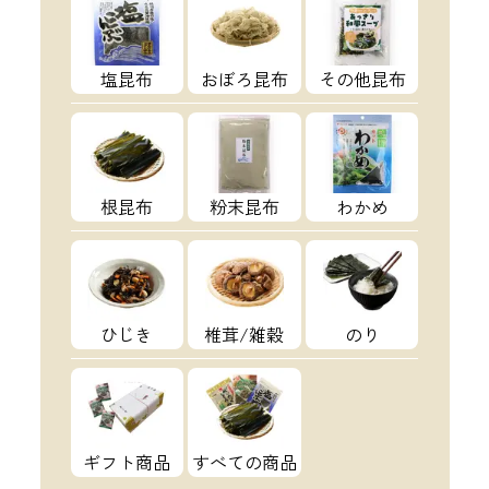
塩昆布
おぼろ昆布
その他昆布
根昆布
粉末昆布
わかめ
ひじき
椎茸/雑穀
のり
ギフト商品
すべての商品