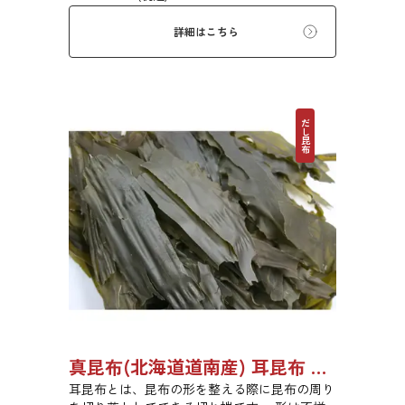
詳細はこちら
だし昆布
真昆布(北海道道南産) 耳昆布 漬物用 500g 【●受注生産品】03070033
耳昆布とは、昆布の形を整える際に昆布の周り