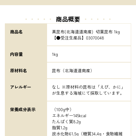
・・・・・
商品概要
・・・・・
商品名
真昆布(北海道道南産)  切葉昆布 1kg 
【●受注生産品】03070048
内容量
1kg
原材料名
昆布（北海道道南産）
アレルギー
なし ※原材料の昆布は「えび、かに」
が生息する海域にて採取しています。
栄養成分表示
（100g中）

エネルギー145kcal

たんぱく質8.2g

脂質1.2g

炭水化物61.5g（糖質34.4g・食物繊維