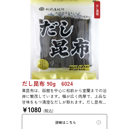
だし昆布
だし昆布 90g 6024
真昆布は、函館を中心に松前から室蘭までの沿
岸に繁茂しています。幅が広く肉厚で、上品な
甘味をもつ清澄なだしが取れます。だし昆布、
¥
1080
塩昆布、おぼろ昆布、とろろ昆布、佃煮、バッ
(税込)
テラなどに用いられます。
詳細はこちら