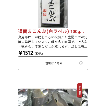
道南まこんぶ(白ラベル) 100g 6816
真昆布は、函館を中心に松前から室蘭までの沿
岸に繁茂しています。幅が広く肉厚で、上品な
甘味をもつ清澄なだしが取れます。だし昆布、
¥
1512
塩昆布、おぼろ昆布、とろろ昆布、佃煮、バッ
(税込)
テラなどに用いられます。
詳細はこちら
だし昆布