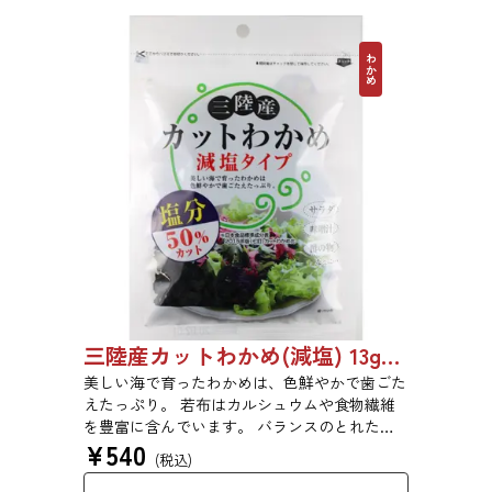
わかめ
三陸産カットわかめ(減塩) 13g 1999
美しい海で育ったわかめは、色鮮やかで歯ごた
えたっぷり。 若布はカルシュウムや食物繊維
を豊富に含んでいます。 バランスのとれた食
¥
540
生活のために是非お召し上がりください。
(税込)