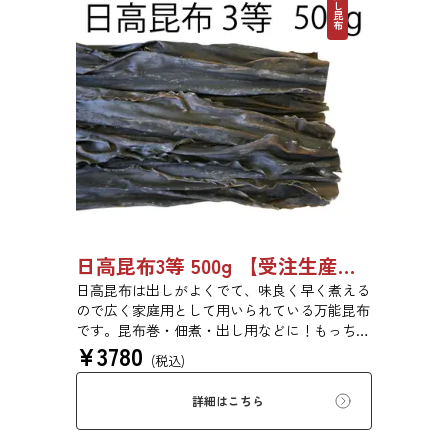
だし昆布
日高昆布3等 500g 【受注生産品】03070055
日高昆布は出しがよくでて、味良く早く煮える
ので広く家庭用として用いられている万能昆布
です。昆布巻・佃煮・出し用などに！もっちり
¥
3780
とした旨みのある食感です。
(税込)
詳細はこちら