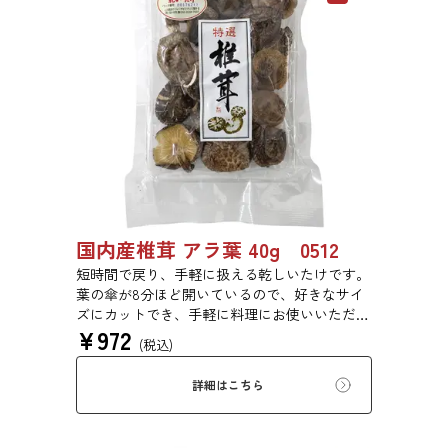
国内産椎茸 アラ葉 40g 0512
短時間で戻り、手軽に扱える乾しいたけです。
葉の傘が8分ほど開いているので、好きなサイ
ズにカットでき、手軽に料理にお使いいただけ
¥
972
ます。どんこに比べ葉が開いている分、表面積
(税込)
が広いため、香りが強くだしが出やすいので非
常に扱いやすくなっています。本品は5～7cm選
詳細はこちら
別品です。