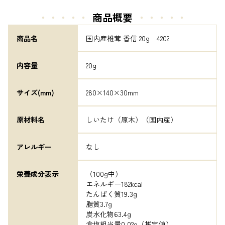
・・・・・
商品概要
・・・・・
商品名
国内産椎茸 香信 20g　4202
内容量
20g
サイズ(mm)
280×140×30mm
原材料名
しいたけ（原木）（国内産）
アレルギー
なし
栄養成分表示
（100g中）

エネルギー182kcal

たんぱく質19.3g

脂質3.7g

炭水化物63.4g

食塩相当量0.02g（推定値）