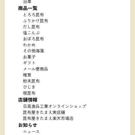
沿革
商品一覧
とろろ昆布
ふりかけ昆布
だし昆布
塩こんぶ
おぼろ昆布
わかめ
その他海藻
お菓子
ギフト
メール便商品
椎茸
粉末昆布
ひじき
根昆布
店舗情報
日高食品工業オンラインショップ
昆布屋きたまえ実店舗
昆布屋きたまえ楽天市場店
お知らせ
ニュース