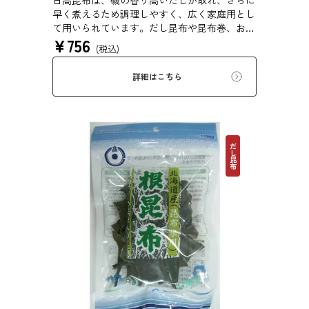
日高昆布は、磯の香り高いだしが取れ、さらに
早く煮えるため調理しやすく、広く家庭用とし
て用いられています。だし昆布や昆布巻、おで
¥
756
ん、佃煮、煮締め等に最適です。
(税込)
詳細はこちら
だし昆布