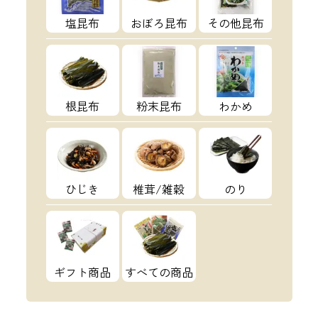
塩昆布
おぼろ昆布
その他昆布
根昆布
粉末昆布
わかめ
ひじき
椎茸/雑穀
のり
ギフト商品
すべての商品