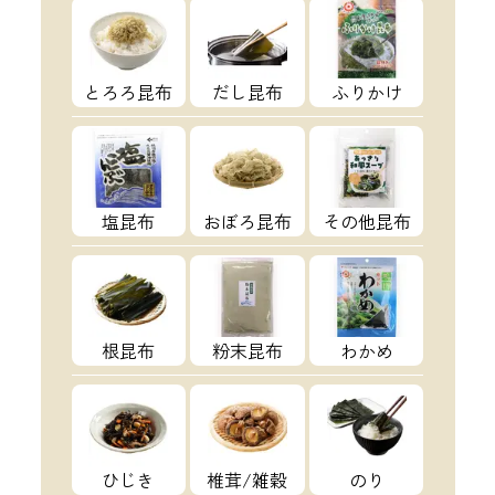
とろろ昆布
だし昆布
ふりかけ
塩昆布
おぼろ昆布
その他昆布
根昆布
粉末昆布
わかめ
ひじき
椎茸/雑穀
のり