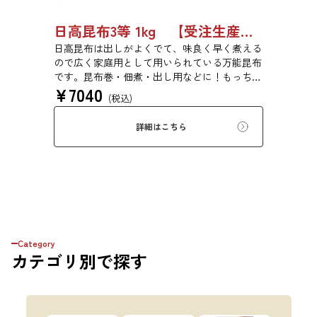
日高昆布3等 1kg 【受注生産品】03070054
日高昆布は出しがよくでて、味良く早く煮える
ので広く家庭用として用いられている万能昆布
です。昆布巻・佃煮・出し用などに！もっちり
¥
7040
とした旨みのある食感です。
(税込)
詳細はこちら
Category
カテゴリ
別で探す