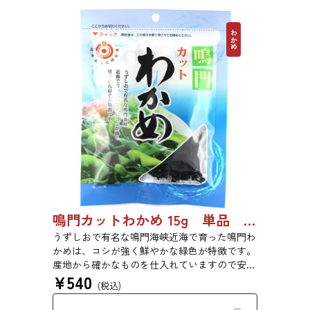
わかめ
鳴門カットわかめ 15g 単品 5袋セット 20袋セット 1975
うずしおで有名な鳴門海峡近海で育った鳴門わ
かめは、コシが強く鮮やかな緑色が特徴です。
産地から確かなものを仕入れていますので安心
¥
540
してお買い求めください。また、乾燥タイプの
(税込)
カットわかめですので、大きく増えて便利で
す。わかめはカルシウムや食物繊維を豊富に含